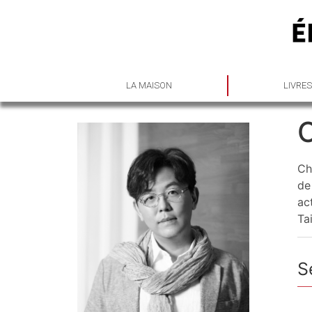
LA MAISON
LIVRE
Ch
de
ac
Tai
S