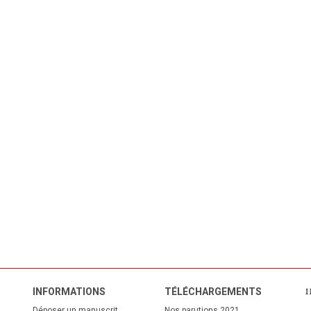
INFORMATIONS
TÉL
ÉCHARGEMENTS
Déposer un manuscrit
Nos parutions 2021