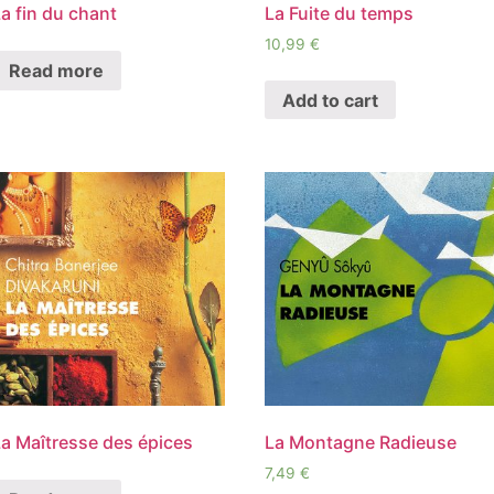
a fin du chant
La Fuite du temps
10,99
€
Read more
Add to cart
La Maîtresse des épices
La Montagne Radieuse
7,49
€