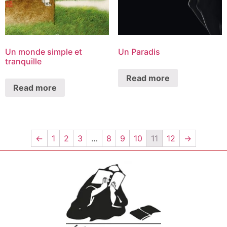
Un monde simple et
Un Paradis
tranquille
Read more
Read more
←
1
2
3
…
8
9
10
11
12
→