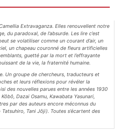
, Camellia Extravaganza
. Elles
renouvellent notre
nge, du paradoxal,
de l’absurde. Les lire c’est
ut se volatiliser
comme un courant d’air, un
iel, un
chapeau couronné de fleurs artificielles
 semblants,
guetté par la mort et l’effrayante
uissant de la vie, la fraternité humaine.
le. Un groupe de chercheurs, traducteurs
et
ches et leurs réflexions pour révéler la
isi des nouvelles parues entre les années
1930
e Kôbô, Dazai Osamu, Kawabata
Yasunari,
tres par des auteurs encore
méconnus du
Tatsuhiro, Tani Jôji). Toutes
s’écartent des