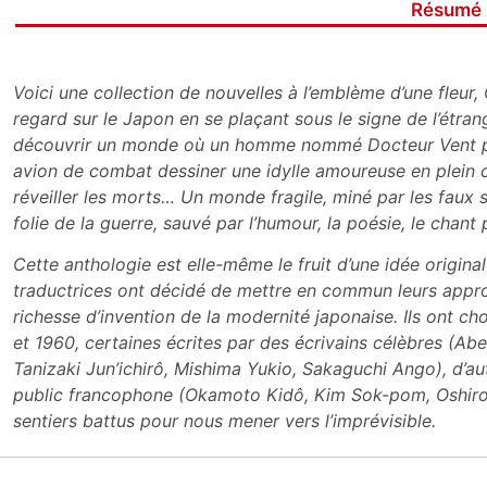
Résumé
V
oici une collection de nouvelles à l’emblème
d’une fleur
regard sur le Japon en se
plaçant sous le signe de l’étra
découvrir un monde où
un homme nommé Docteur Vent pe
avion de combat
dessiner une idylle amoureuse en plein c
réveiller
les morts… Un monde fragile, miné par les faux
folie
de la guerre, sauvé par l’humour, la poésie, le
chant p
Cette anthologie est elle-même le fruit d’une idée
origina
traductrices ont décidé de mettre en commun
leurs appro
richesse d’invention de la modernité japonaise. Ils
ont cho
et 1960, certaines écrites par des écrivains
célèbres (Ab
Tanizaki Jun’ichirô, Mishima Yukio,
Sakaguchi Ango), d’au
public francophone (Okamoto Kidô,
Kim Sok-pom, Oshiro 
sentiers battus pour nous mener vers
l’imprévisible.