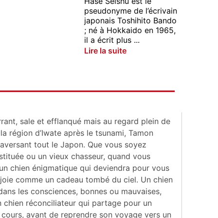
Hase Seishû est le
pseudonyme de l’écrivain
japonais Toshihito Bando
; né à Hokkaido en 1965,
il a écrit plus ...
Lire la suite
errant, sale et efflanqué mais au regard plein de
 la région d’Iwate après le tsunami, Tamon
traversant tout le Japon. Que vous soyez
stituée ou un vieux chasseur, quand vous
 : un chien énigmatique qui deviendra pour vous
et joie comme un cadeau tombé du ciel. Un chien
 dans les consciences, bonnes ou mauvaises,
Un chien réconciliateur qui partage pour un
le cours, avant de reprendre son voyage vers un