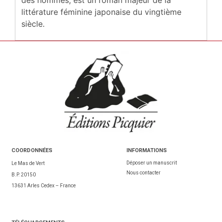
des hommes, est un roman majeur de la
littérature féminine japonaise du vingtième
siècle.
COORDONNÉES
INFORMATIONS
Déposer un manuscrit
Le Mas de Vert
Nous contacter
B.P. 20150
13631 Arles Cedex – France