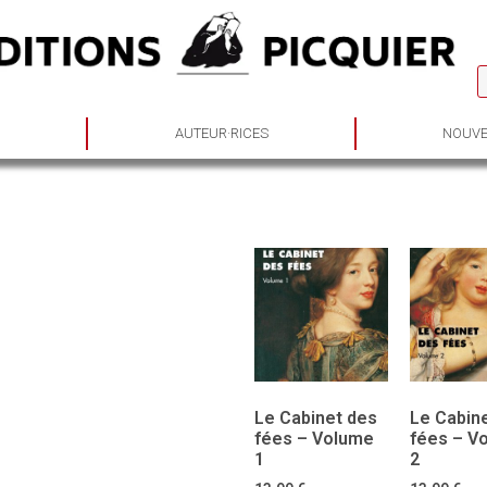
S
AUTEUR·RICES
NOUVE
Le Cabinet des
Le Cabin
fées – Volume
fées – V
1
2