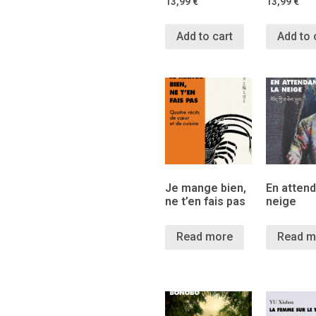
13,99
€
13,99
€
Add to cart
Add to 
Je mange bien,
En attend
ne t’en fais pas
neige
Read more
Read m