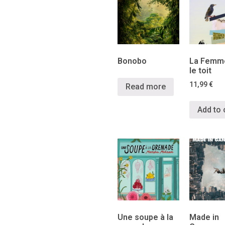
Bonobo
La Femme
le toit
11,99
€
Read more
Add to 
Une soupe à la
Made in