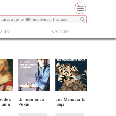
AUTÉS
À PARAÎTRE
et des
Un moment à
Les Manuscrits
olume
Pékin
ninja