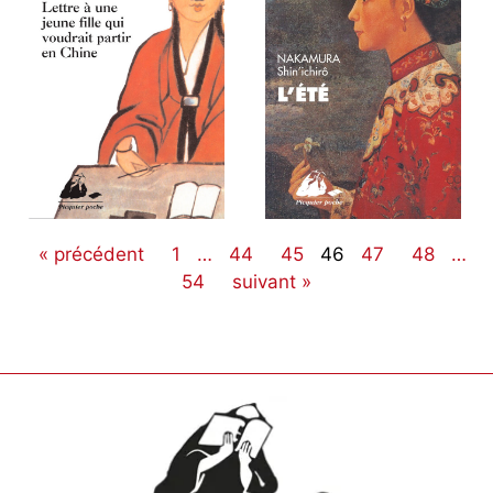
« précédent
1
…
44
45
46
47
48
…
54
suivant »