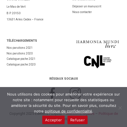
Déposer un manuscrit
Le Mas de Vert
Nous contacter
B.P. 20150
13631 Arles Cedex – France
TÉL
ÉCHARGEMENTS
Nos parutions 2021
Nos parutions 2020
Catalogue poche 2021
Catalogue poche 2020
RÉSEAUX SOCIAUX
Nous utilisons des cookies pour améliorer votre expérience sur
notre site : notamment pour recueillir des statistiques ou
améliorer la sécurité du site. Pour en savoir plus, consultez
notre
politique de confidentialité
.
Copyright 2025 Éditions Picquier –
Mentions légales
–
Politique de
confidentialité
Accepter
Refuser