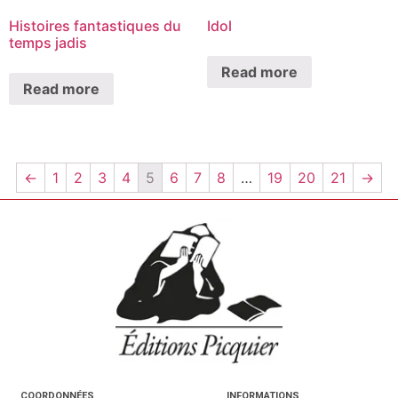
Histoires fantastiques du
Idol
temps jadis
Read more
Read more
←
1
2
3
4
5
6
7
8
…
19
20
21
→
COORDONNÉES
INFORMATIONS